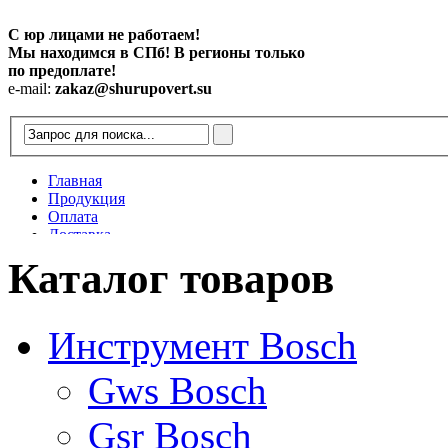
С юр лицами не работаем!
Мы находимся в СПб! В регионы только
по предоплате!
e-mail:
zakaz@shurupovert.su
Главная
Продукция
Оплата
Доставка
Контакты
Каталог товаров
Статьи
Инструмент Bosch
Gws Bosch
Gsr Bosch