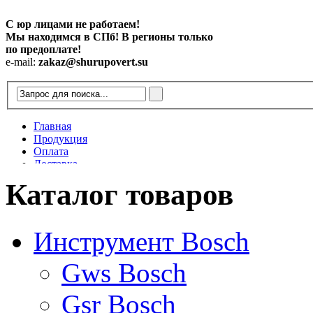
С юр лицами не работаем!
Мы находимся в СПб! В регионы только
по предоплате!
e-mail:
zakaz@shurupovert.su
Главная
Продукция
Оплата
Доставка
Контакты
Каталог товаров
Статьи
Инструмент Bosch
Gws Bosch
Gsr Bosch