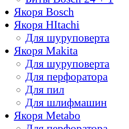
Якоря Bosch
Якоря HItachi
Для шуруповерта
Якоря Makita
Для шуруповерта
Для перфоратора
Для пил
Для шлифмашин
Якоря Metabo
Для перфоратора