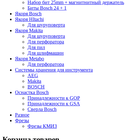
Набор бит 25mm + магнитнитный держатель
Биты Bosch 24 + 1
Якоря Bosch
Якоря HItachi
Для шуруповерта
Якоря Makita
Для шуруповерта
Для перфоратора
Для пил
Для шлифмашин
Якоря Metabo
Для перфоратора
Системы хранения для инструмента
AEG
Makita
BOSCH
Оснастка Bosch
Принадлежности к GOP
Принадлежности к GSA
Сверла Bosch
Разное
Фрезы
Фрезы КМИЗ
Корзина товаров