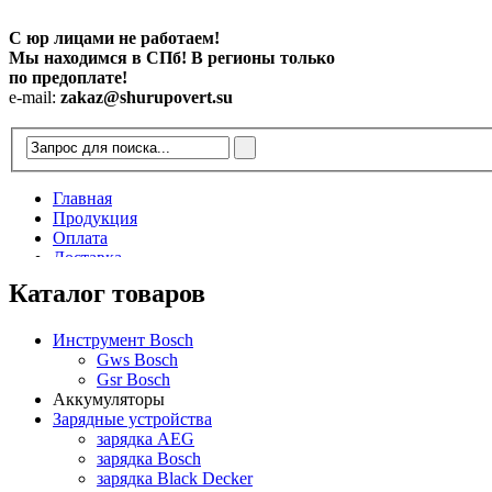
С юр лицами не работаем!
Мы находимся в СПб! В регионы только
по предоплате!
e-mail:
zakaz@shurupovert.su
Главная
Продукция
Оплата
Доставка
Контакты
Каталог товаров
Статьи
Инструмент Bosch
Gws Bosch
Gsr Bosch
Аккумуляторы
Зарядные устройства
зарядка AEG
зарядка Bosch
зарядка Black Decker