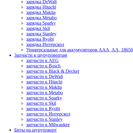
зарядка DeWalt
зарядка Hitachi
зарядка Makita
зарядка Metabo
зарядка Sparky
зарядка Skil
зарядка Stanley
зарядка Ryobi
зарядка Интерскол
Универсальные для аккумуляторов ААА, АА, 18650
Запчасти к шуруповертам
запчасти к AEG
запчасти к Bosch
запчасти к Black & Decker
запчасти к DeWalt
запчасти к Hitachi
запчасти к Makita
запчасти к Metabo
запчасти к Sparky
запчасти к Skil
запчасти к Ryobi
запчасти к Интерскол
запчасти к Stanley
запчасти к Milwaukee
Биты на шуруповерт