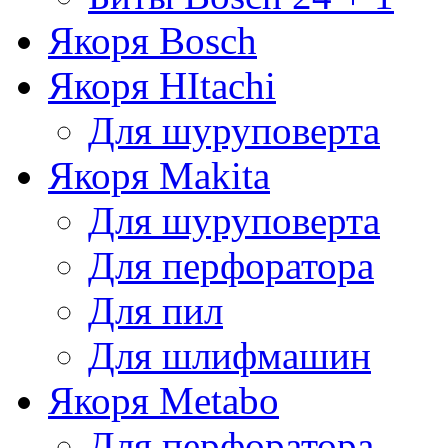
Якоря Bosch
Якоря HItachi
Для шуруповерта
Якоря Makita
Для шуруповерта
Для перфоратора
Для пил
Для шлифмашин
Якоря Metabo
Для перфоратора