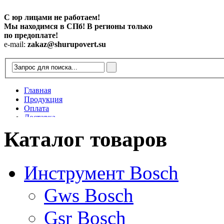
С юр лицами не работаем!
Мы находимся в СПб! В регионы только
по предоплате!
e-mail:
zakaz@shurupovert.su
Главная
Продукция
Оплата
Доставка
Контакты
Каталог товаров
Статьи
Инструмент Bosch
Gws Bosch
Gsr Bosch