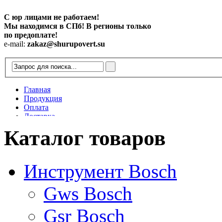
С юр лицами не работаем!
Мы находимся в СПб! В регионы только
по предоплате!
e-mail:
zakaz@shurupovert.su
Главная
Продукция
Оплата
Доставка
Контакты
Каталог товаров
Статьи
Инструмент Bosch
Gws Bosch
Gsr Bosch