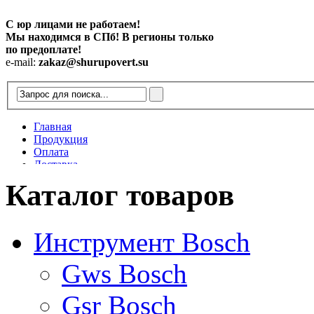
С юр лицами не работаем!
Мы находимся в СПб! В регионы только
по предоплате!
e-mail:
zakaz@shurupovert.su
Главная
Продукция
Оплата
Доставка
Контакты
Каталог товаров
Статьи
Инструмент Bosch
Gws Bosch
Gsr Bosch