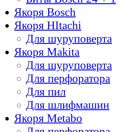
Якоря Bosch
Якоря HItachi
Для шуруповерта
Якоря Makita
Для шуруповерта
Для перфоратора
Для пил
Для шлифмашин
Якоря Metabo
Для перфоратора