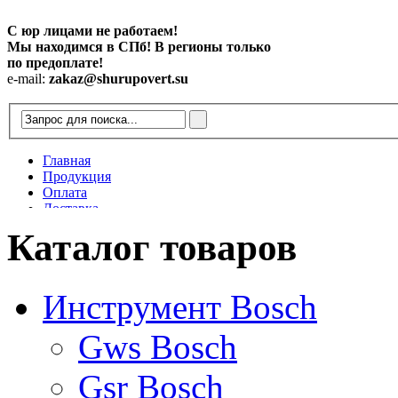
С юр лицами не работаем!
Мы находимся в СПб! В регионы только
по предоплате!
e-mail:
zakaz@shurupovert.su
Главная
Продукция
Оплата
Доставка
Контакты
Каталог товаров
Статьи
Инструмент Bosch
Gws Bosch
Gsr Bosch