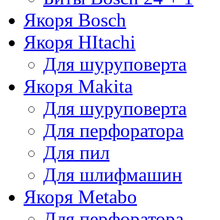
Якоря Bosch
Якоря HItachi
Для шуруповерта
Якоря Makita
Для шуруповерта
Для перфоратора
Для пил
Для шлифмашин
Якоря Metabo
Для перфоратора