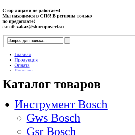
С юр лицами не работаем!
Мы находимся в СПб! В регионы только
по предоплате!
e-mail:
zakaz@shurupovert.su
Главная
Продукция
Оплата
Доставка
Контакты
Каталог товаров
Статьи
Инструмент Bosch
Gws Bosch
Gsr Bosch