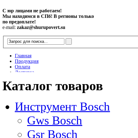
С юр лицами не работаем!
Мы находимся в СПб! В регионы только
по предоплате!
e-mail:
zakaz@shurupovert.su
Главная
Продукция
Оплата
Доставка
Контакты
Каталог товаров
Статьи
Инструмент Bosch
Gws Bosch
Gsr Bosch