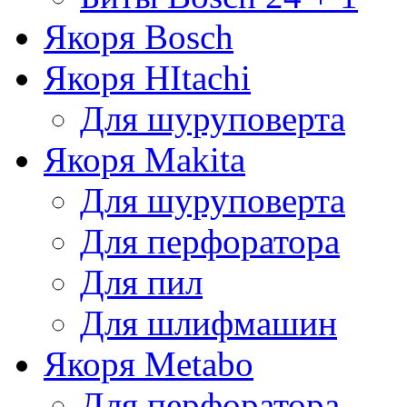
Якоря Bosch
Якоря HItachi
Для шуруповерта
Якоря Makita
Для шуруповерта
Для перфоратора
Для пил
Для шлифмашин
Якоря Metabo
Для перфоратора