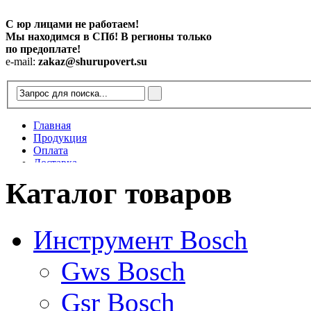
С юр лицами не работаем!
Мы находимся в СПб! В регионы только
по предоплате!
e-mail:
zakaz@shurupovert.su
Главная
Продукция
Оплата
Доставка
Контакты
Каталог товаров
Статьи
Инструмент Bosch
Gws Bosch
Gsr Bosch