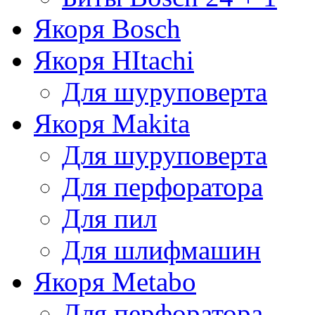
Якоря Bosch
Якоря HItachi
Для шуруповерта
Якоря Makita
Для шуруповерта
Для перфоратора
Для пил
Для шлифмашин
Якоря Metabo
Для перфоратора