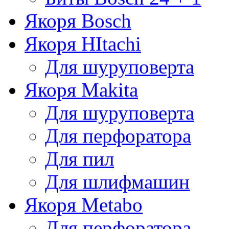
Якоря Bosch
Якоря HItachi
Для шуруповерта
Якоря Makita
Для шуруповерта
Для перфоратора
Для пил
Для шлифмашин
Якоря Metabo
Для перфоратора