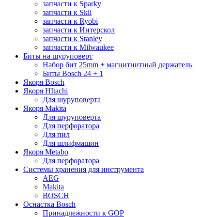
запчасти к Sparky
запчасти к Skil
запчасти к Ryobi
запчасти к Интерскол
запчасти к Stanley
запчасти к Milwaukee
Биты на шуруповерт
Набор бит 25mm + магнитнитный держатель
Биты Bosch 24 + 1
Якоря Bosch
Якоря HItachi
Для шуруповерта
Якоря Makita
Для шуруповерта
Для перфоратора
Для пил
Для шлифмашин
Якоря Metabo
Для перфоратора
Системы хранения для инструмента
AEG
Makita
BOSCH
Оснастка Bosch
Принадлежности к GOP