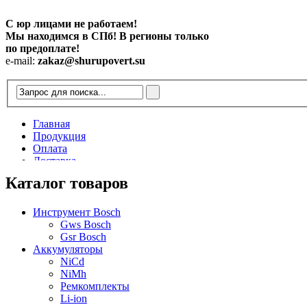
С юр лицами не работаем!
Мы находимся в СПб! В регионы только
по предоплате!
e-mail:
zakaz@shurupovert.su
Главная
Продукция
Оплата
Доставка
Контакты
Каталог товаров
Статьи
Инструмент Bosch
Gws Bosch
Gsr Bosch
Аккумуляторы
NiCd
NiMh
Ремкомплекты
Li-ion