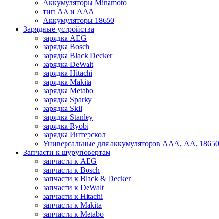
Аккумуляторы Minamoto
тип AA и AAA
Аккумуляторы 18650
Зарядные устройства
зарядка AEG
зарядка Bosch
зарядка Black Decker
зарядка DeWalt
зарядка Hitachi
зарядка Makita
зарядка Metabo
зарядка Sparky
зарядка Skil
зарядка Stanley
зарядка Ryobi
зарядка Интерскол
Универсальные для аккумуляторов ААА, АА, 18650
Запчасти к шуруповертам
запчасти к AEG
запчасти к Bosch
запчасти к Black & Decker
запчасти к DeWalt
запчасти к Hitachi
запчасти к Makita
запчасти к Metabo