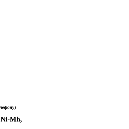
елефону)
 Ni-Mh,