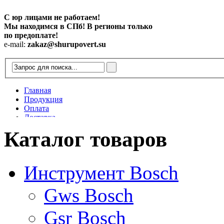
С юр лицами не работаем!
Мы находимся в СПб! В регионы только
по предоплате!
e-mail:
zakaz@shurupovert.su
Главная
Продукция
Оплата
Доставка
Контакты
Каталог товаров
Статьи
Инструмент Bosch
Gws Bosch
Gsr Bosch