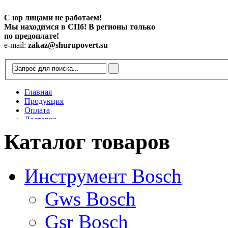
С юр лицами не работаем!
Мы находимся в СПб! В регионы только
по предоплате!
e-mail:
zakaz@shurupovert.su
Главная
Продукция
Оплата
Доставка
Контакты
Каталог товаров
Статьи
Инструмент Bosch
Gws Bosch
Gsr Bosch