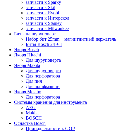
запчасти к Sparky
запчасти к Skil
запчасти к Ryobi
запчасти к Интерскол
запчасти к Stanley
запчасти к Milwaukee
Биты на шуруповерт
Набор бит 25mm + магнитнитный держатель
Биты Bosch 24 + 1
Якоря Bosch
Якоря HItachi
Для шуруповерта
Якоря Makita
Для шуруповерта
Для перфоратора
Для пил
Для шлифмашин
Якоря Metabo
Для перфоратора
Системы хранения для инструмента
AEG
Makita
BOSCH
Оснастка Bosch
Принадлежности к GOP