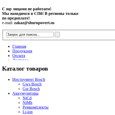
С юр лицами не работаем!
Мы находимся в СПб! В регионы только
по предоплате!
e-mail:
zakaz@shurupovert.su
Главная
Продукция
Оплата
Доставка
Контакты
Каталог товаров
Статьи
Инструмент Bosch
Gws Bosch
Gsr Bosch
Аккумуляторы
NiCd
NiMh
Ремкомплекты
Li-ion