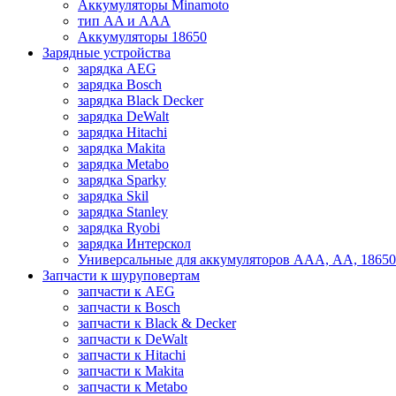
Аккумуляторы Minamoto
тип AA и AAA
Аккумуляторы 18650
Зарядные устройства
зарядка AEG
зарядка Bosch
зарядка Black Decker
зарядка DeWalt
зарядка Hitachi
зарядка Makita
зарядка Metabo
зарядка Sparky
зарядка Skil
зарядка Stanley
зарядка Ryobi
зарядка Интерскол
Универсальные для аккумуляторов ААА, АА, 18650
Запчасти к шуруповертам
запчасти к AEG
запчасти к Bosch
запчасти к Black & Decker
запчасти к DeWalt
запчасти к Hitachi
запчасти к Makita
запчасти к Metabo