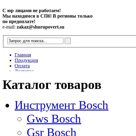
С юр лицами не работаем!
Мы находимся в СПб! В регионы только
по предоплате!
e-mail:
zakaz@shurupovert.su
Главная
Продукция
Оплата
Доставка
Контакты
Каталог товаров
Статьи
Инструмент Bosch
Gws Bosch
Gsr Bosch