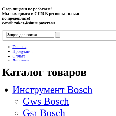
С юр лицами не работаем!
Мы находимся в СПб! В регионы только
по предоплате!
e-mail:
zakaz@shurupovert.su
Главная
Продукция
Оплата
Доставка
Контакты
Каталог товаров
Статьи
Инструмент Bosch
Gws Bosch
Gsr Bosch