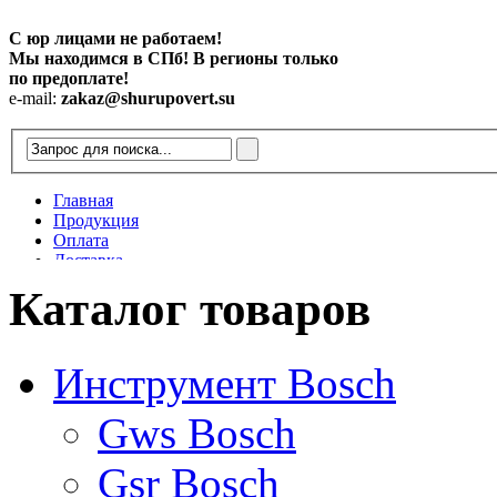
С юр лицами не работаем!
Мы находимся в СПб! В регионы только
по предоплате!
e-mail:
zakaz@shurupovert.su
Главная
Продукция
Оплата
Доставка
Контакты
Каталог товаров
Статьи
Инструмент Bosch
Gws Bosch
Gsr Bosch