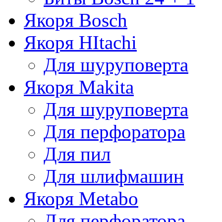
Якоря Bosch
Якоря HItachi
Для шуруповерта
Якоря Makita
Для шуруповерта
Для перфоратора
Для пил
Для шлифмашин
Якоря Metabo
Для перфоратора