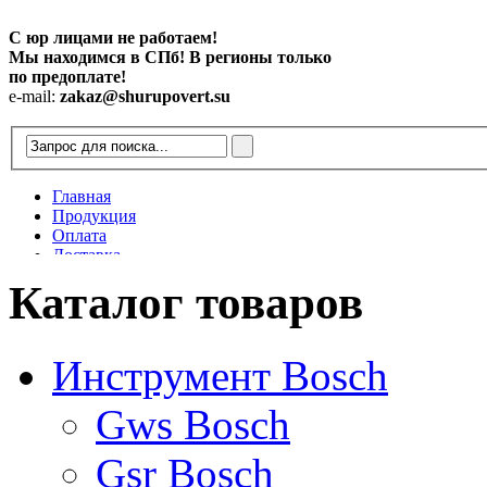
С юр лицами не работаем!
Мы находимся в СПб! В регионы только
по предоплате!
e-mail:
zakaz@shurupovert.su
Главная
Продукция
Оплата
Доставка
Контакты
Каталог товаров
Статьи
Инструмент Bosch
Gws Bosch
Gsr Bosch