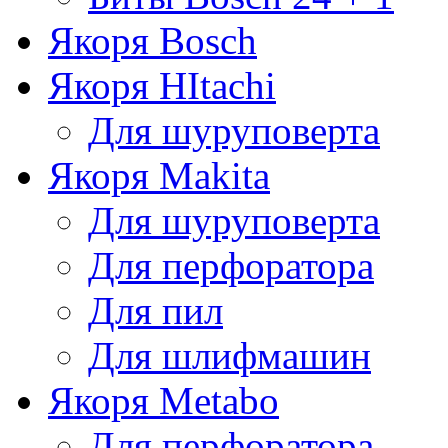
Якоря Bosch
Якоря HItachi
Для шуруповерта
Якоря Makita
Для шуруповерта
Для перфоратора
Для пил
Для шлифмашин
Якоря Metabo
Для перфоратора