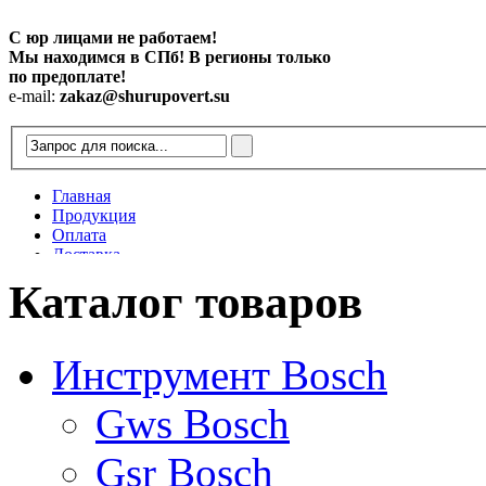
С юр лицами не работаем!
Мы находимся в СПб! В регионы только
по предоплате!
e-mail:
zakaz@shurupovert.su
Главная
Продукция
Оплата
Доставка
Контакты
Каталог товаров
Статьи
Инструмент Bosch
Gws Bosch
Gsr Bosch